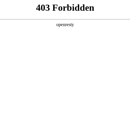
产品
解决方案
新闻动态
关于我们
行业报告、深度产品测评等干货内容
研究报告
公司荣誉